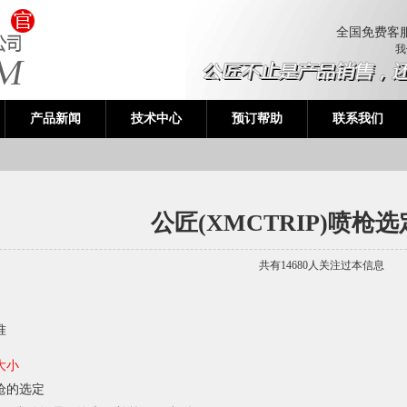
全国免费客
我
产品新闻
技术中心
预订帮助
联系我们
公匠(XMCTRIP)喷枪
共有14680人关注过本信息
准
大小
枪的选定