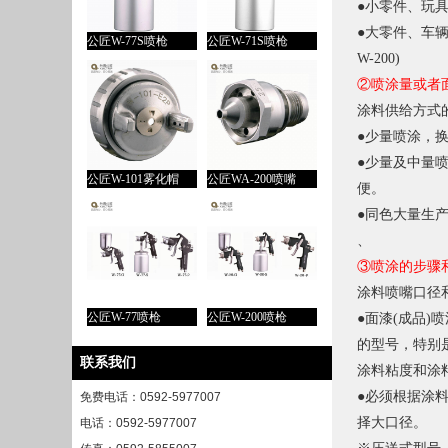
●
小零件、玩
●
大零件、车
公匠W-77S喷枪
公匠W-71S喷枪
W-200)
②
喷涂量或者
涂料供给方式
●
少量喷涂，
●
少量及中量
公匠W-101雾化帽
公匠WA-200喷嘴
便。
●
同色大量生
、
③
喷涂的步骤
涂料喷嘴口径
公匠W-77喷枪
公匠W-200喷枪
●
面漆
(
成品
)
喷
的型号，特别
联系我们
涂料粘度和涂
●
必须根据涂
免费电话：0592-5977007
择大口径。
电话：0592-5977007