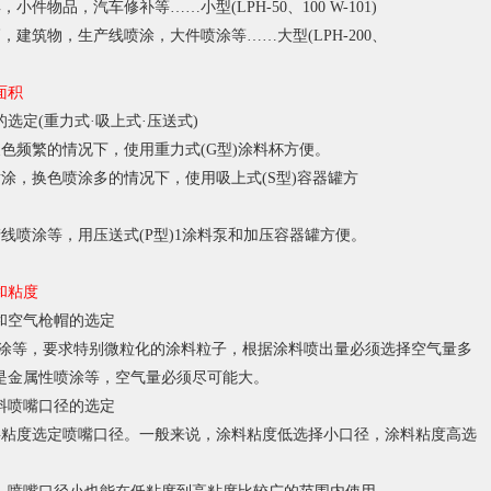
具，小件物品，汽车修补等
……
小型
(LPH-50
、
100 W-101)
辆，建筑物，生产线喷涂，大件喷涂等
……
大型
(LPH-200
、
面积
的选定
(
重力式
·
吸上式
·
压送式
)
换色频繁的情况下，使用重力式
(G
型
)
涂料杯方便。
喷涂，换色喷涂多的情况下，使用吸上式
(S
型
)
容器罐方
产线喷涂等，用压送式
(P
型
)1
涂料泵和加压容器罐方便。
和粘度
和空气枪帽的选定
涂等，要求特别微粒化的涂料粒子，根据涂料喷出量必须选择空气量多
是金属性喷涂等，空气量必须尽可能大。
料喷嘴口径的选定
料粘度选定喷嘴口径。一般来说，涂料粘度低选择小口径，涂料粘度高选