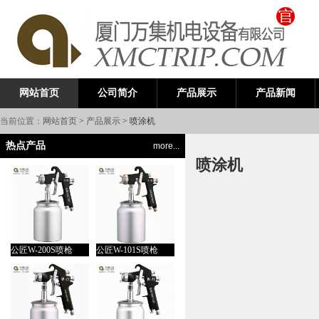
公司简介
产品展示
产品新闻
网站首页
当前位置：
网站首页
>
产品展示
> 喷涂机
热点产品
more...
喷涂机
公匠W-200S喷枪
公匠W-101S喷枪