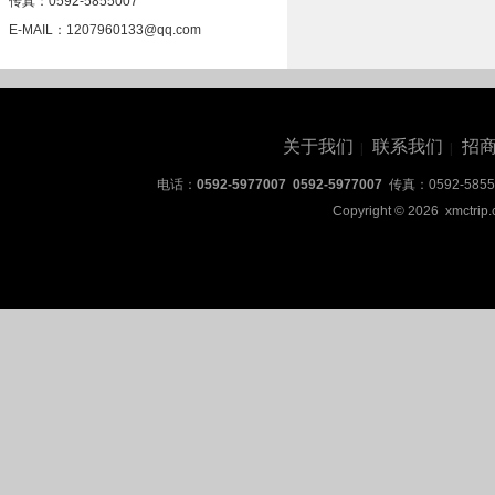
传真：0592-5855007
E-MAIL：1207960133@qq.com
关于我们
联系我们
招
|
|
电话：
0592-5977007 0592-5977007
传真：0592-5855
Copyright © 2026 xmctrip.c