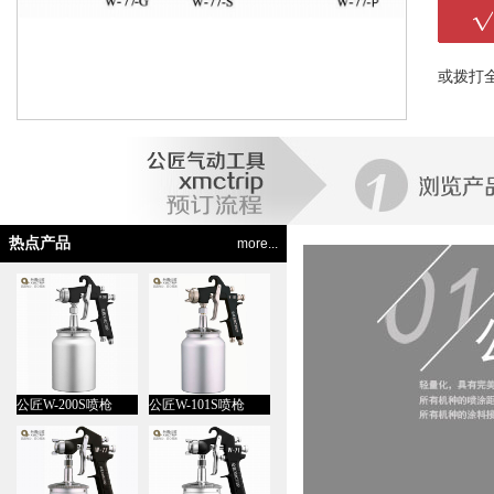
或拨打
热点产品
more...
公匠W-200S喷枪
公匠W-101S喷枪