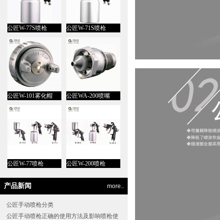
公匠W-77S喷枪
公匠W-71S喷枪
公匠W-101雾化帽
公匠WA-200喷嘴
公匠W-77喷枪
公匠W-200喷枪
产品新闻
more..
公匠手动喷枪分类
公匠手动喷枪正确的使用方法及影响喷枪使