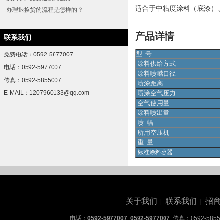
适合于中粘度涂料（底漆）、粘合
办理退换货的流程是怎样的？
产品详情
联系我们
型 号
免费电话：0592-5977007
涂料供给方式
电话：0592-5977007
涂
料喷嘴口径
传真：0592-5855007
喷
涂
距离
E-MAIL：1207960133@qq.com
喷
涂
空气压力
空气使用量
涂
料喷出量
喷 幅
所用空压机
重 量
标准涂料容器
关于我们
联系我们
招
|
|
电话：
0592-5977007 0592-5977007
传真：0592-5855