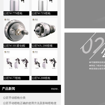
公匠W-77S喷枪
公匠W-71S喷枪
公匠W-101雾化帽
公匠WA-200喷嘴
公匠W-77喷枪
公匠W-200喷枪
产品新闻
more..
公匠手动喷枪分类
公匠手动喷枪正确的使用方法及影响喷枪使