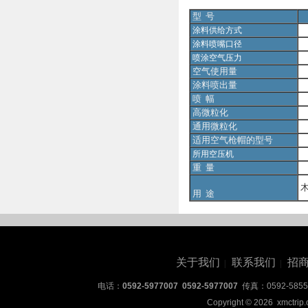
型 号
涂料供给方式
涂料喷嘴口径
喷涂空气压力
空气使用量
涂料喷出量
喷 幅
高微粒化
通用微粒化
适用空气枪帽的型号
所用空压机
重 量
用 途
关于我们
联系我们
招
|
|
电话：
0592-5977007 0592-5977007
传真：0592-5855
Copyright © 2026 xmctrip.c