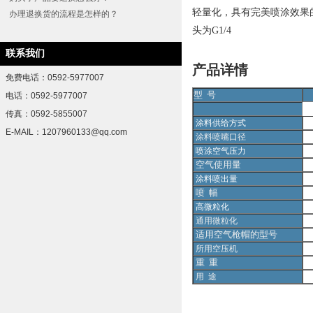
轻量化，具有完美喷涂效果的喷
办理退换货的流程是怎样的？
头为G1/4
联系我们
产品详情
免费电话：0592-5977007
型 号
电话：0592-5977007
传真：0592-5855007
涂料供给方式
E-MAIL：1207960133@qq.com
涂料喷嘴口径
喷涂空气压力
空气使用量
涂料喷出量
喷 幅
高微粒化
通用微粒化
适用空气枪帽的型号
所用空压机
重 重
用 途