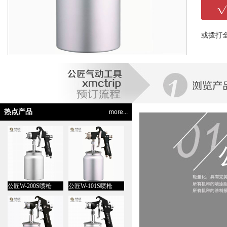
或拨打
热点产品
more...
公匠W-200S喷枪
公匠W-101S喷枪