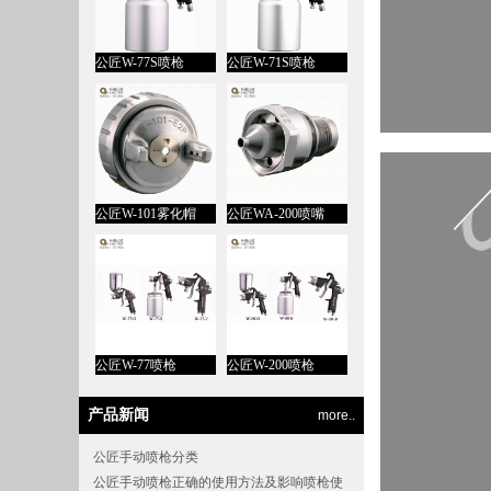
公匠W-77S喷枪
公匠W-71S喷枪
公匠W-101雾化帽
公匠WA-200喷嘴
公匠W-77喷枪
公匠W-200喷枪
产品新闻
more..
公匠手动喷枪分类
公匠手动喷枪正确的使用方法及影响喷枪使