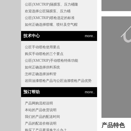
公匠(XMCTRIP)隔膜泵、压力桶隆
欢迎选择公匠隔膜泵、压力桶
公匠(XMCTRIP)喷枪选定的标准
如何正确选择喷嘴、喷针及空气帽
技术中心
more..
公匠手动喷枪使用要点
购买手动喷枪的三个要点
公匠(XMCTRIP)手动喷枪特殊功能
如何正确选择供料系统
怎样正确选择涂料管
岩田油漆喷枪产品与公匠油漆喷枪产品优势
预订帮助
more..
产品网购流程说明
本站的产品收货说明
我们的产品的配送时间
产品的配送价格说明
产品特色
购买了产品要退换怎么办？