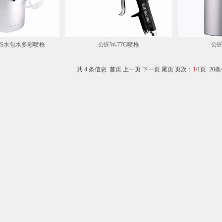
SBS水包水多彩喷枪
公匠W-77G喷枪
公匠
共
4
条信息 首页 上一页 下一页 尾页 页次：
1
/1
页
20