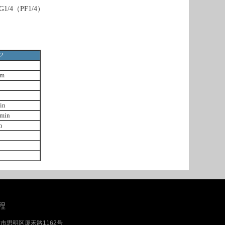
/4（PF1/4）
2
m
in
in
m
程
：厦门市思明区厦禾路1162号