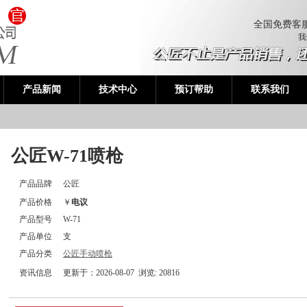
全国免费客
我
产品新闻
技术中心
预订帮助
联系我们
公匠W-71喷枪
产品品牌
公匠
产品价格
￥
电议
产品型号
W-71
产品单位
支
产品分类
公匠手动喷枪
资讯信息
更新于：2026-08-07 浏览:
20816