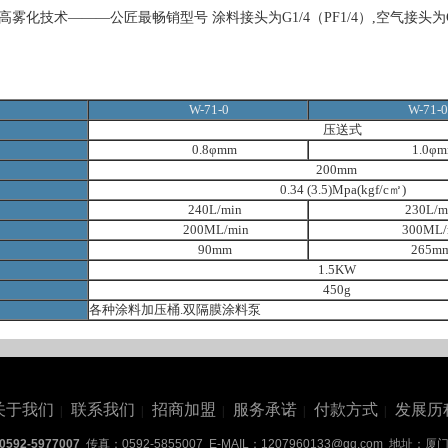
高雾化技术———公匠最畅销型号 涂料接头为G1/4（PF1/4）,空气接头为G1
W-71-0
W-71-0
压送式
0.8φmm
1.0φm
200mm
0.34 (3.5)Mpa(kgf/c㎡)
240L/min
230L/m
200ML/min
300ML/m
90mm
265m
1.5KW
450g
各种涂料加压桶.
双隔膜
涂
料泵
关于我们
联系我们
招商加盟
服务承诺
付款方式
发展历
|
|
|
|
|
0592-5977007
传真：0592-5855007 E-MAIL：1207960133@qq.com 地址