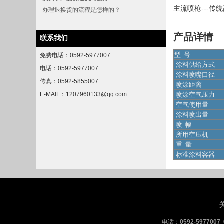
主流喷枪---传统
办理退换货的流程是怎样的？
产品详情
联系我们
型 号
免费电话：0592-5977007
涂料供给方式
电话：0592-5977007
涂
料喷嘴口径
传真：0592-5855007
喷
涂
距离
E-MAIL：1207960133@qq.com
喷
涂
空气压力
空气使用量
涂
料喷出量
喷 幅
所用空压机
重 量
标准
涂
料容器
电话：
0592-5977007 