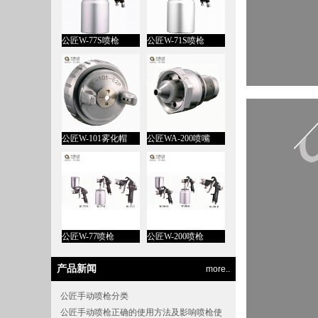
公匠W-77S喷枪
公匠W-71S喷枪
公匠W-101雾化帽
公匠WA-200喷嘴
公匠W-77喷枪
公匠W-200喷枪
产品新闻
more..
公匠手动喷枪分类
公匠手动喷枪正确的使用方法及影响喷枪使