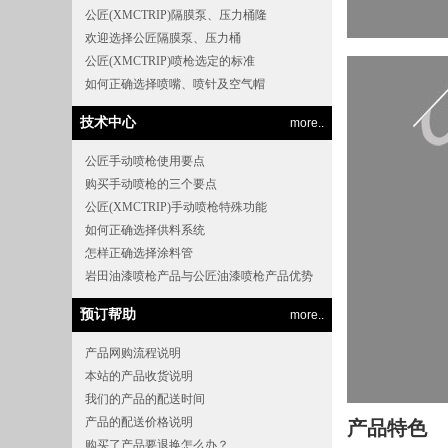
公匠(XMCTRIP)隔膜泵、压力桶隆
欢迎选择公匠隔膜泵、压力桶
公匠(XMCTRIP)喷枪选定的标准
如何正确选择喷嘴、喷针及空气帽
技术中心
more..
公匠手动喷枪使用要点
购买手动喷枪的三个要点
公匠(XMCTRIP)手动喷枪特殊功能
如何正确选择供料系统
怎样正确选择涂料管
岩田油漆喷枪产品与公匠油漆喷枪产品优势
预订帮助
more..
产品网购流程说明
本站的产品收货说明
我们的产品的配送时间
产品的配送价格说明
产品特色
购买了产品要退换怎么办？